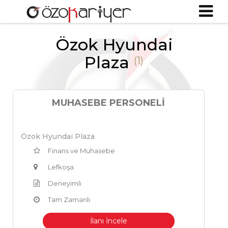
Özok Hyundai
Plaza
(1)
MUHASEBE PERSONELİ
Özok Hyundai Plaza
Finans ve Muhasebe
Lefkoşa
Deneyimli
Tam Zamanlı
İlanı İncele