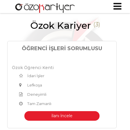
Özok Kariyer
(3)
ÖĞRENCI İŞLERI SORUMLUSU
Özok Öğrenci Kenti
İdari İşler
Lefkoşa
Deneyimli
Tam Zamanlı
İlanı İncele