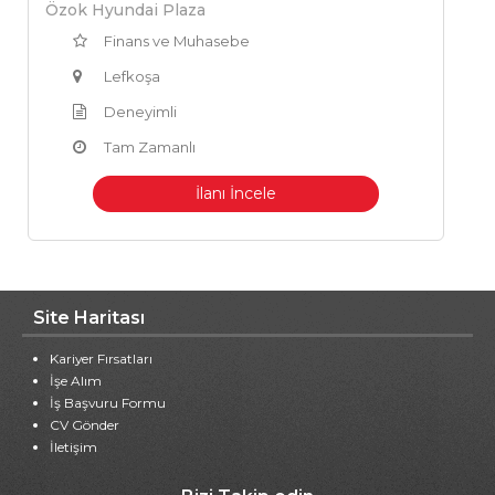
Özok Hyundai Plaza
Finans ve Muhasebe
Lefkoşa
Deneyimli
Tam Zamanlı
İlanı İncele
Site Haritası
Kariyer Fırsatları
İşe Alım
İş Başvuru Formu
CV Gönder
İletişim