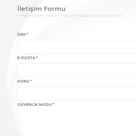
İletişim Formu
e-Posta gönder. Yıldızlı (*) alanların doldurulması zorunludur.
İSIM
*
E-POSTA
*
KONU
*
GÜVENLIK MODU
*