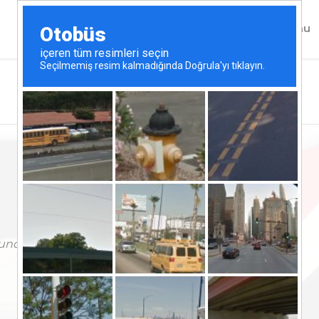
Kariyer Fırsatları
İşe Alım
İş Başvuru Formu
İletişim
Özok Group
undai Plaza
Lefkoşa
Kuzey Kıbrıs